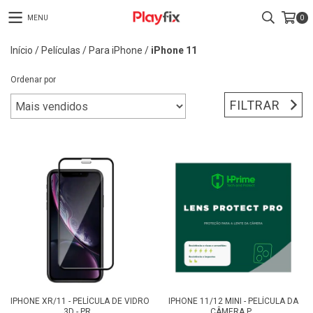
MENU
0
Início
/
Películas
/
Para iPhone
/
iPhone 11
Ordenar por
FILTRAR
IPHONE XR/11 - PELÍCULA DE VIDRO
IPHONE 11/12 MINI - PELÍCULA DA
3D - PR...
CÂMERA P...