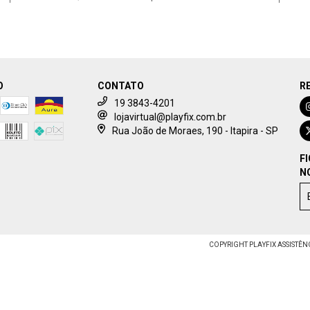
O
CONTATO
R
19 3843-4201
lojavirtual@playfix.com.br
Rua João de Moraes, 190 - Itapira - SP
F
N
COPYRIGHT PLAYFIX ASSISTÊNC