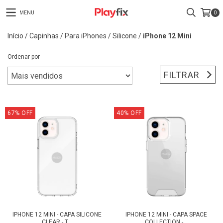
MENU
0
Início
/
Capinhas
/
Para iPhones
/
Silicone
/
iPhone 12 Mini
Ordenar por
FILTRAR
67
%
OFF
40
%
OFF
IPHONE 12 MINI - CAPA SILICONE
IPHONE 12 MINI - CAPA SPACE
CLEAR - T...
COLLECTION -...